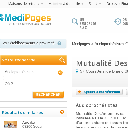
Maisons de retraite
Maintien à domicile
Santé
Droits et Fin
LES
DES
SENIORS DE
QU
A À Z
Voir établissements à proximité
>
Medipages
Audioprothésistes
Votre recherche
Mutualité De
57 Cours Aristide Briand
0
Audioprothésistes
Ajouter à ma sélection
RECHERCHER
Audioprothésistes
Résultats similaires
Mutualité Des Ardennes est u
installée à CHARLEVILLE MEZ
Audika
d'un prestataire qui saura t
08200
Sedan
besoins auditif, par la mise 