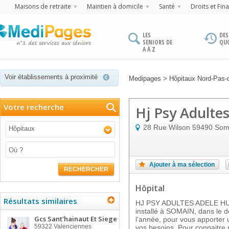
Maisons de retraite
Maintien à domicile
Santé
Droits et Fin
LES
DES
SENIORS DE
QU
A À Z
Voir établissements à proximité
>
Medipages
Hôpitaux Nord-Pas-
Votre recherche
Hj Psy Adulte
28 Rue Wilson
59490
Som
Hôpitaux
Ajouter à ma sélection
RECHERCHER
Hôpital
Résultats similaires
HJ PSY ADULTES ADELE HUG
installé à SOMAIN, dans le d
Gcs Sant'hainaut Et Siege
l'année, pour vous apporter 
59322
Valenciennes
vos besoins. Pour connaitre n