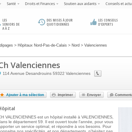
Santé
Droits et Finances
Soutien aux aidants
Conseils et actu
LES
DES MISES À JOUR
LES CONSEILS
SENIORS DE
QUOTIDIENNES
D'EXPERTS
A À Z
>
>
>
dipages
Hôpitaux Nord-Pas-de-Calais
Nord
Valenciennes
Ch Valenciennes
114 Avenue Desandrouins
59322
Valenciennes
Ajouter à ma sélection
Imprimer
Envoyer
Commenta
Hôpital
CH VALENCIENNES est un hôpital installé à VALENCIENNES,
dans le département 59. Il est ouvert toute l'année, pour vous
apporter un service optimal, et répondre à vos besoins. Pour
connaitre nos spécificités, et nos départements, n'hésitez pas