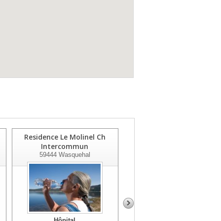
Residence Le Molinel Ch
Gcs Sant'hainaut Et Siege
Intercommun
59322
Valenciennes
59444
Wasquehal
Hôpital
Hôpital