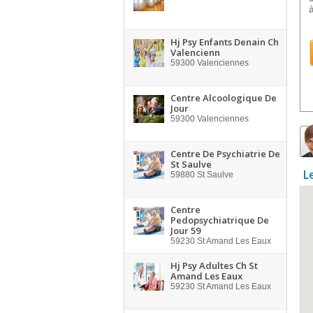
Hj Psy Enfants Denain Ch
Valencienn
59300
Valenciennes
Centre Alcoologique De
Jour
59300
Valenciennes
Centre De Psychiatrie De
St Saulve
L
59880
St Saulve
Centre
Pedopsychiatrique De
Jour 59
59230
St Amand Les Eaux
Hj Psy Adultes Ch St
Amand Les Eaux
59230
St Amand Les Eaux