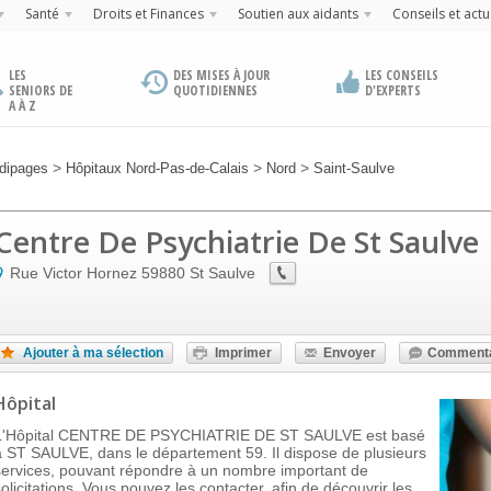
Santé
Droits et Finances
Soutien aux aidants
Conseils et actu
LES
DES MISES À JOUR
LES CONSEILS
SENIORS DE
QUOTIDIENNES
D'EXPERTS
A À Z
>
>
>
dipages
Hôpitaux Nord-Pas-de-Calais
Nord
Saint-Saulve
Centre De Psychiatrie De St Saulve
Rue Victor Hornez
59880
St Saulve
Ajouter à ma sélection
Imprimer
Envoyer
Commenta
Hôpital
L'Hôpital CENTRE DE PSYCHIATRIE DE ST SAULVE est basé
à ST SAULVE, dans le département 59. Il dispose de plusieurs
services, pouvant répondre à un nombre important de
solicitations. Vous pouvez les contacter, afin de découvrir les