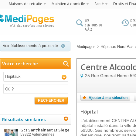
Maisons de retraite
Maintien à domicile
Santé
Droits et Fin
LES
DES
SENIORS DE
QU
A À Z
Voir établissements à proximité
>
Medipages
Hôpitaux Nord-Pas-
Votre recherche
Centre Alcool
25 Rue General Horne
59
Hôpitaux
Ajouter à ma sélection
RECHERCHER
Hôpital
Résultats similaires
L'établissement CENTRE 
hôpital installé dans la vil
Gcs Sant'hainaut Et Siege
59300. Ses nombreux service
59322
Valenciennes
dynamique, pourront parfaite