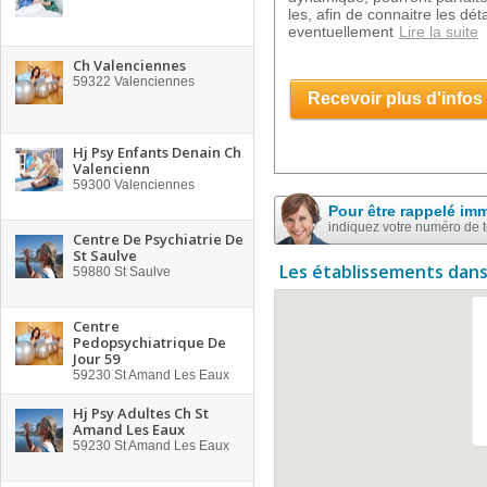
les, afin de connaitre les déta
eventuellement
Lire la suite
Ch Valenciennes
59322
Valenciennes
Recevoir plus d'infos
Hj Psy Enfants Denain Ch
Valencienn
59300
Valenciennes
Pour être rappelé im
indiquez votre numéro de 
Centre De Psychiatrie De
St Saulve
Les établissements dans
59880
St Saulve
Centre
Pedopsychiatrique De
Jour 59
59230
St Amand Les Eaux
Hj Psy Adultes Ch St
Amand Les Eaux
59230
St Amand Les Eaux