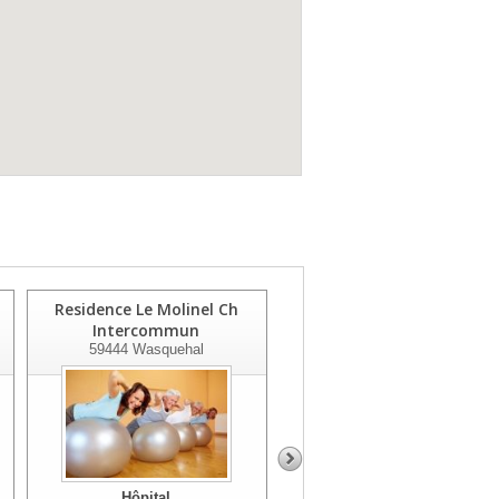
Residence Le Molinel Ch
Gcs Sant'hainaut Et Siege
Intercommun
59322
Valenciennes
59444
Wasquehal
Hôpital
Hôpital