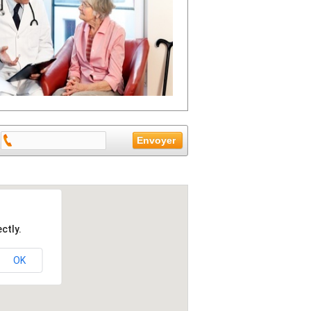
ctly.
OK