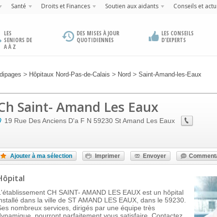
Santé
Droits et Finances
Soutien aux aidants
Conseils et actu
LES
DES MISES À JOUR
LES CONSEILS
SENIORS DE
QUOTIDIENNES
D'EXPERTS
A À Z
>
>
>
dipages
Hôpitaux Nord-Pas-de-Calais
Nord
Saint-Amand-les-Eaux
Ch Saint- Amand Les Eaux
19 Rue Des Anciens D'a F N
59230
St Amand Les Eaux
Ajouter à ma sélection
Imprimer
Envoyer
Commenta
Hôpital
L'établissement CH SAINT- AMAND LES EAUX est un hôpital
installé dans la ville de ST AMAND LES EAUX, dans le 59230.
Ses nombreux services, dirigés par une équipe très
dynamique, pourront parfaitement vous satisfaire. Contactez