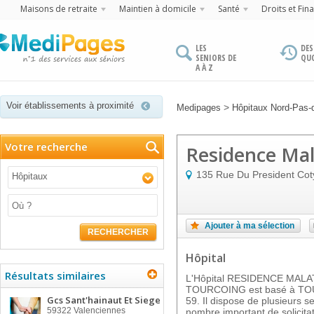
Maisons de retraite
Maintien à domicile
Santé
Droits et Fin
LES
DES
SENIORS DE
QU
A À Z
Voir établissements à proximité
>
Medipages
Hôpitaux Nord-Pas-
Votre recherche
Residence Mal
135 Rue Du President Cot
Hôpitaux
Ajouter à ma sélection
RECHERCHER
Hôpital
Résultats similaires
L'Hôpital RESIDENCE MAL
TOURCOING est basé à TOU
Gcs Sant'hainaut Et Siege
59. Il dispose de plusieurs 
59322
Valenciennes
nombre important de solicita