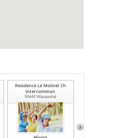
Residence Le Molinel Ch
Gcs Sant'hainaut Et Siege
Intercommun
59322
Valenciennes
59444
Wasquehal
Hôpital
Hôpital