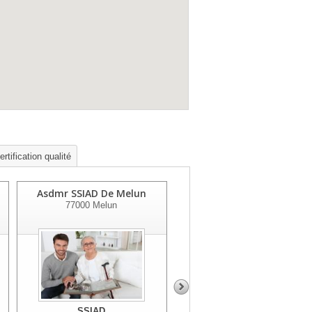
rtification qualité
Asdmr SSIAD De Melun
SSIAD Smad
77000
Melun
77127
Lieusaint
SSIAD
SSIAD