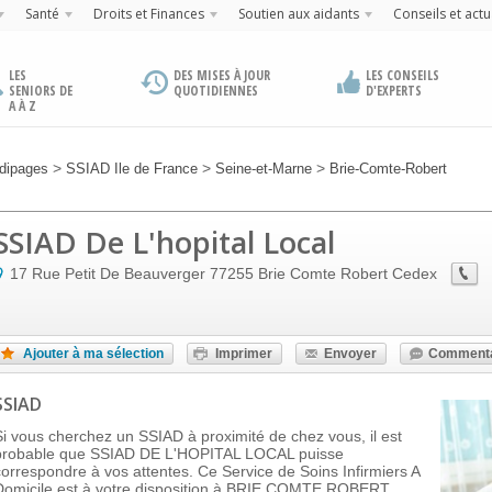
Santé
Droits et Finances
Soutien aux aidants
Conseils et actu
LES
DES MISES À JOUR
LES CONSEILS
SENIORS DE
QUOTIDIENNES
D'EXPERTS
A À Z
>
>
>
dipages
SSIAD Ile de France
Seine-et-Marne
Brie-Comte-Robert
SSIAD De L'hopital Local
17 Rue Petit De Beauverger
77255
Brie Comte Robert Cedex
Ajouter à ma sélection
Imprimer
Envoyer
Commenta
SSIAD
Si vous cherchez un SSIAD à proximité de chez vous, il est
probable que SSIAD DE L'HOPITAL LOCAL puisse
correspondre à vos attentes. Ce Service de Soins Infirmiers A
Domicile est à votre disposition à BRIE COMTE ROBERT