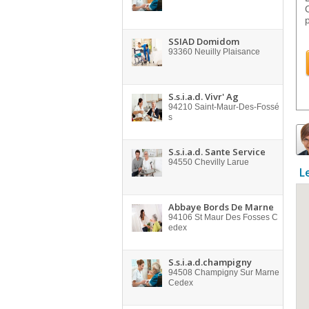
SSIAD Domidom
93360
Neuilly Plaisance
S.s.i.a.d. Vivr' Ag
94210
Saint-Maur-Des-Fossé
s
S.s.i.a.d. Sante Service
94550
Chevilly Larue
L
Abbaye Bords De Marne
94106
St Maur Des Fosses C
edex
S.s.i.a.d.champigny
94508
Champigny Sur Marne
Cedex