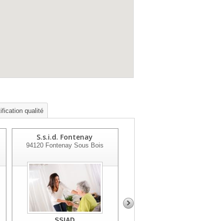
fication qualité
S.s.i.d. Fontenay
Nh Soins
94120
Fontenay Sous Bois
94320
Thiais
SSIAD
SSIAD