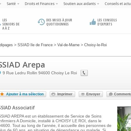
Santé
Droits et Finances
Soutien aux aidants
Conseils et actu
LES
DES MISES À JOUR
LES CONSEILS
SENIORS DE
QUOTIDIENNES
D'EXPERTS
A À Z
>
>
>
dipages
SSIAD Ile de France
Val-de-Marne
Choisy-le-Roi
SSIAD Arepa
9 Rue Ledru Rollin
94600
Choisy Le Roi
Ajouter à ma sélection
Imprimer
Envoyer
Commenta
SSIAD Associatif
SSIAD AREPA est un établissement de Service de Soins
Infirmiers A Domicile, installé à CHOISY LE ROI, dans le
94600. Tout au long de l'année, il accueille des personnes de
plus de 60 ans, en situation de dépendance ou malade. Si