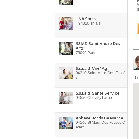
Nh Soins
94320
Thiais
SSIAD Saint Andre Des
Arts
75006
Paris
S.s.i.a.d. Vivr' Ag
94210
Saint-Maur-Des-Fossé
L
s
S.s.i.a.d. Sante Service
94550
Chevilly Larue
Abbaye Bords De Marne
94106
St Maur Des Fosses C
edex