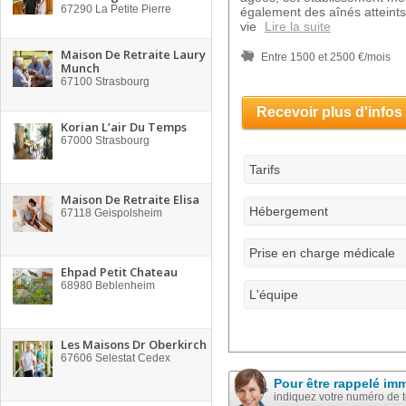
67290
La Petite Pierre
également des aînés atteints
vie
Lire la suite
Maison De Retraite Laury
Entre 1500 et 2500 €/mois
Munch
67100
Strasbourg
Recevoir plus d'infos
Korian L’air Du Temps
67000
Strasbourg
Tarifs
Maison De Retraite Elisa
Hébergement
67118
Geispolsheim
Prise en charge médicale
Ehpad Petit Chateau
68980
Beblenheim
L'équipe
Les Maisons Dr Oberkirch
67606
Selestat Cedex
Pour être rappelé im
indiquez votre numéro de 