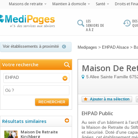
Maisons de retraite
Maintien à domicile
Santé
Droits et Fin
LES
DES
SENIORS DE
QU
A À Z
Voir établissements à proximité
>
>
Medipages
EHPAD Alsace
Ba
Votre recherche
Maison De Ret
5 Allee Sainte Famille
675
EHPAD
Ajouter à ma sélection
RECHERCHER
EHPAD Public
Résultats similaires
Au sein d'un bâtiment à l'arc
la Maison de Retraite du Stif
Maison De Retraite
et sécurisé. Doté d'une capa
Kirchberg
âgées, cet établissement mé