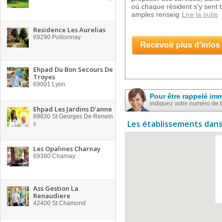
où chaque résident s'y sent b
amples renseig
Lire la suite
Residence Les Aurelias
69290
Pollionnay
Recevoir plus d'infos
Ehpad Du Bon Secours De
Troyes
69001
Lyon
Pour être rappelé im
indiquez votre numéro de 
Ehpad Les Jardins D'anne
69830
St Georges De Renein
Les établissements dans
s
Les Opalines Charnay
69380
Charnay
Ass Gestion La
Renaudiere
42400
St Chamond