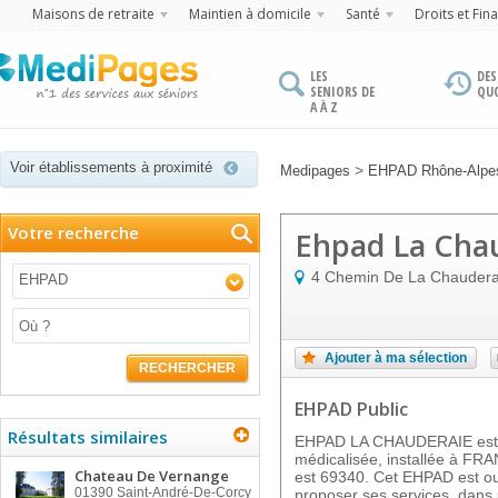
Maisons de retraite
Maintien à domicile
Santé
Droits et Fin
LES
DES
SENIORS DE
QU
A À Z
Voir établissements à proximité
>
Medipages
EHPAD Rhône-Alpe
Votre recherche
Ehpad La Cha
4 Chemin De La Chaudera
EHPAD
Ajouter à ma sélection
RECHERCHER
EHPAD Public
Résultats similaires
EHPAD LA CHAUDERAIE est u
médicalisée, installée à FR
Chateau De Vernange
est 69340. Cet EHPAD est ou
01390
Saint-André-De-Corcy
proposer ses services, dans u