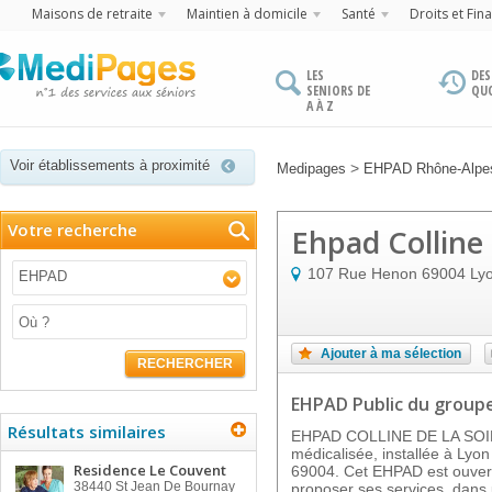
Maisons de retraite
Maintien à domicile
Santé
Droits et Fin
LES
DES
SENIORS DE
QU
A À Z
Voir établissements à proximité
>
Medipages
EHPAD Rhône-Alpe
Votre recherche
Ehpad Colline
107 Rue Henon
69004
Ly
EHPAD
Ajouter à ma sélection
RECHERCHER
EHPAD Public
du group
Résultats similaires
EHPAD COLLINE DE LA SOIE 
médicalisée, installée à Lyon
Residence Le Couvent
69004. Cet EHPAD est ouvert
38440
St Jean De Bournay
proposer ses services, dans u