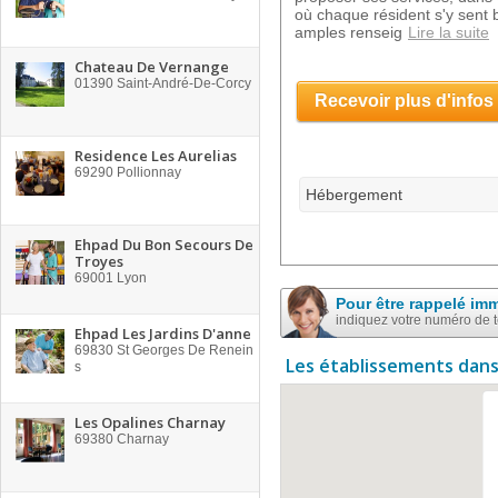
où chaque résident s'y sent b
amples renseig
Lire la suite
Chateau De Vernange
01390
Saint-André-De-Corcy
Recevoir plus d'infos
Residence Les Aurelias
69290
Pollionnay
Hébergement
Ehpad Du Bon Secours De
Troyes
69001
Lyon
Pour être rappelé im
indiquez votre numéro de 
Ehpad Les Jardins D'anne
69830
St Georges De Renein
Les établissements dans
s
Les Opalines Charnay
69380
Charnay