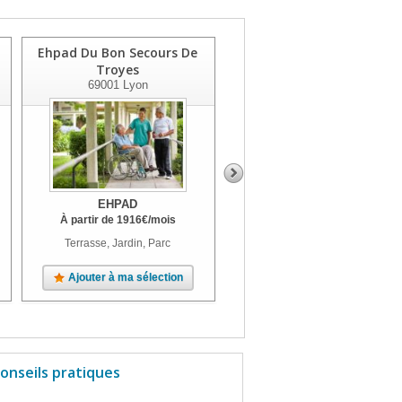
Ehpad Du Bon Secours De
Ehpad Les Jardins D'anne
Troyes
69830
St Georges De Reneins
69001
Lyon
EHPAD
EHPAD
À partir de
1916
€
/mois
À partir de
1476
€
/mois
Terrasse, Jardin, Parc
Terrasse, Jardin
Ajouter à ma sélection
Ajouter à ma sélection
onseils pratiques