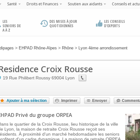
Santé
Droits et Finances
Soutien aux aidants
Conseils et actu
LES
DES MISES À JOUR
LES CONSEILS
SENIORS DE
QUOTIDIENNES
D'EXPERTS
A À Z
>
>
>
dipages
EHPAD Rhône-Alpes
Rhône
Lyon 4ème arrondissement
Residence Croix Rousse
19 Rue Philibert Roussy
69004
Lyon
Ajouter à ma sélection
Imprimer
Envoyer
Commenta
EHPAD Privé
du groupe ORPEA
ans le quartier de la Croix Rousse, lieu historique de la ville
de Lyon, la maison de retraite Croix Rousse reçoit ses
résidents. À proximité d'un marché hebdomadaire les seniors
profitent d'un cadre dynamique. La maison de retraite ORPEA