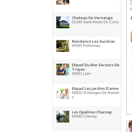
Chateau De Vernange
01390
Saint-André-De-Corcy
Residence Les Aurelias
69290
Pollionnay
Ehpad Du Bon Secours De
Troyes
69001
Lyon
Ehpad Les Jardins D'anne
69830
St Georges De Renein
s
Les Opalines Charnay
69380
Charnay