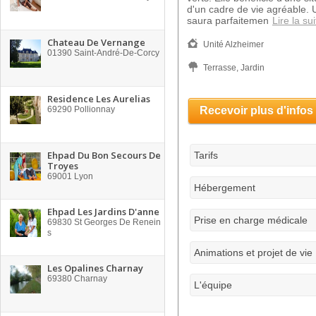
d'un cadre de vie agréable. 
saura parfaitemen
Lire la sui
Chateau De Vernange
Unité Alzheimer
01390
Saint-André-De-Corcy
Terrasse, Jardin
Residence Les Aurelias
69290
Pollionnay
Recevoir plus d'infos
Ehpad Du Bon Secours De
Tarifs
Troyes
69001
Lyon
Hébergement
Ehpad Les Jardins D'anne
Prise en charge médicale
69830
St Georges De Renein
s
Animations et projet de vie
Les Opalines Charnay
69380
Charnay
L'équipe