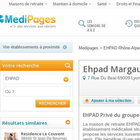
Maisons de retraite
Maintien à domicile
Santé
Droits et Fin
LES
DES
SENIORS DE
QU
A À Z
Voir établissements à proximité
>
Medipages
EHPAD Rhône-Alpe
Votre recherche
Ehpad Marga
7 Rue Du Beal
69009
Lyo
EHPAD
Ajouter à ma sélection
RECHERCHER
EHPAD Privé
du groupe
Résultats similaires
La maison de retraite EHP
établissement médicalisé sit
Residence Le Couvent
propose les services suivant
38440
St Jean De Bournay
verts. Elle bénéficie d'une s