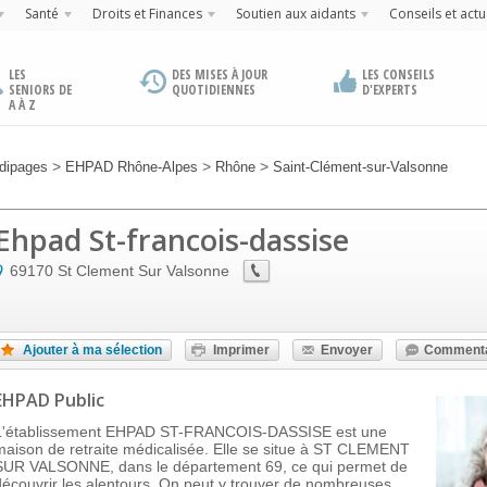
Santé
Droits et Finances
Soutien aux aidants
Conseils et actu
LES
DES MISES À JOUR
LES CONSEILS
SENIORS DE
QUOTIDIENNES
D'EXPERTS
A À Z
>
>
>
dipages
EHPAD Rhône-Alpes
Rhône
Saint-Clément-sur-Valsonne
Ehpad St-francois-dassise
69170
St Clement Sur Valsonne
Ajouter à ma sélection
Imprimer
Envoyer
Commenta
EHPAD Public
L'établissement EHPAD ST-FRANCOIS-DASSISE est une
maison de retraite médicalisée. Elle se situe à ST CLEMENT
SUR VALSONNE, dans le département 69, ce qui permet de
découvrir les alentours. On peut y trouver de nombreuses