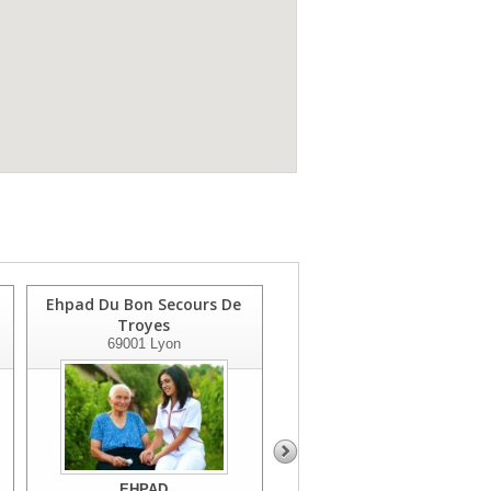
Ehpad Du Bon Secours De
Ehpad Les Jardins D'anne
Troyes
69830
St Georges De Reneins
69001
Lyon
EHPAD
EHPAD