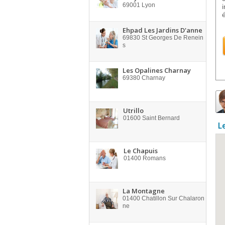
69001
Lyon
Ehpad Les Jardins D'anne
69830
St Georges De Renein
s
Les Opalines Charnay
69380
Charnay
Utrillo
01600
Saint Bernard
L
Le Chapuis
01400
Romans
La Montagne
01400
Chatillon Sur Chalaron
ne