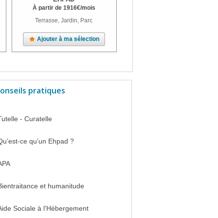
À partir de
1916
€
/mois
À partir de
1476
€
/mois
Terrasse, Jardin, Parc
Terrasse, Jardin
Ajouter à ma sélection
Ajouter à ma sélection
onseils pratiques
Tutelle - Curatelle
Qu’est-ce qu’un Ehpad ?
APA
Bientraitance et humanitude
Aide Sociale à l'Hébergement