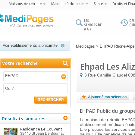
Maisons de retraite
Maintien à domicile
Santé
Droits et Fin
LES
DES
SENIORS DE
QU
A À Z
Voir établissements à proximité
>
Medipages
EHPAD Rhône-Alpe
Votre recherche
Ehpad Les Ali
3 Rue Camille Claudel
69
EHPAD
Ajouter à ma sélection
RECHERCHER
EHPAD Public
du group
Résultats similaires
La maison de retraite EHPA
établissement médicalisé si
Residence Le Couvent
Elle propose les services sui
38440
St Jean De Bournay
de jour. Elle bénéficie d'une