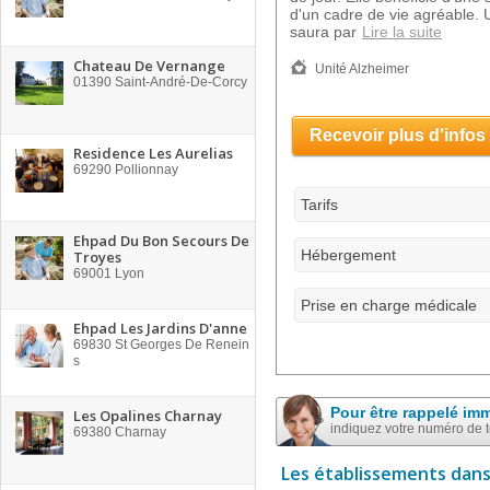
d'un cadre de vie agréable. 
saura par
Lire la suite
Chateau De Vernange
Unité Alzheimer
01390
Saint-André-De-Corcy
Recevoir plus d'infos
Residence Les Aurelias
69290
Pollionnay
Tarifs
Ehpad Du Bon Secours De
Hébergement
Troyes
69001
Lyon
Prise en charge médicale
Ehpad Les Jardins D'anne
69830
St Georges De Renein
s
Pour être rappelé im
Les Opalines Charnay
indiquez votre numéro de 
69380
Charnay
Les établissements dans