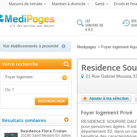
Maisons de retraite
Maintien à domicile
Santé
Droits et Fin
LES
DES
SENIORS DE
QU
A À Z
Voir établissements à proximité
>
Medipages
Foyer logement Aqui
Votre recherche
Residence So
21 Rue Gabriel Moussa
3
Foyer logement
Ajouter à ma sélection
RECHERCHER
Foyer logement Privé
Résultats similaires
RESIDENCE SOURIRE DAUTO
pour personnes âgées. Il est
Residence Flora Tristan
département 33, dans un cadr
33160
Saint Medard En Jalles
bénéficie des caractéristique