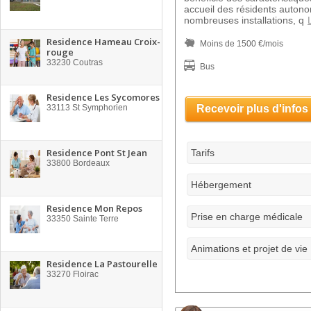
accueil des résidents autono
nombreuses installations, q
Residence Hameau Croix-
Moins de 1500 €/mois
rouge
33230
Coutras
Bus
Residence Les Sycomores
33113
St Symphorien
Recevoir plus d'infos
Residence Pont St Jean
Tarifs
33800
Bordeaux
Hébergement
Residence Mon Repos
Prise en charge médicale
33350
Sainte Terre
Animations et projet de vie
Residence La Pastourelle
33270
Floirac