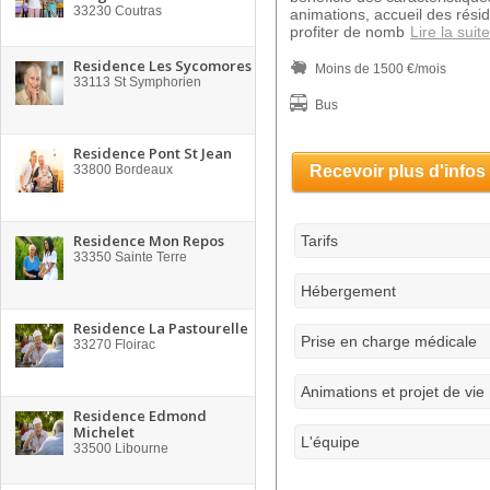
33230
Coutras
animations, accueil des rés
profiter de nomb
Lire la suite
Residence Les Sycomores
Moins de 1500 €/mois
33113
St Symphorien
Bus
Residence Pont St Jean
33800
Bordeaux
Recevoir plus d'infos
Residence Mon Repos
Tarifs
33350
Sainte Terre
Hébergement
Residence La Pastourelle
Prise en charge médicale
33270
Floirac
Animations et projet de vie
Residence Edmond
Michelet
L'équipe
33500
Libourne