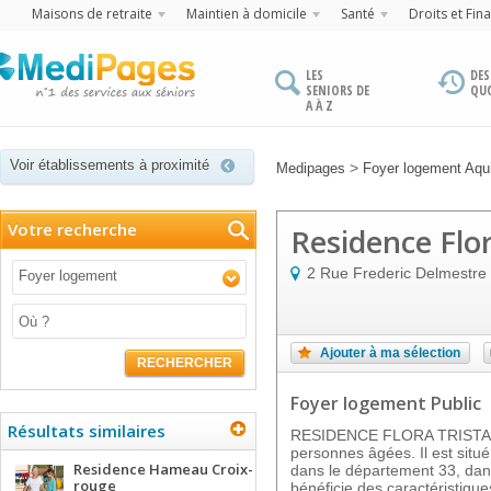
Maisons de retraite
Maintien à domicile
Santé
Droits et Fin
LES
DES
SENIORS DE
QU
A À Z
Voir établissements à proximité
>
Medipages
Foyer logement Aqui
Votre recherche
Residence Flor
2 Rue Frederic Delmestre
Foyer logement
Ajouter à ma sélection
RECHERCHER
Foyer logement Public
Résultats similaires
RESIDENCE FLORA TRISTAN 
personnes âgées. Il est si
Residence Hameau Croix-
dans le département 33, dans
rouge
bénéficie des caractéristique