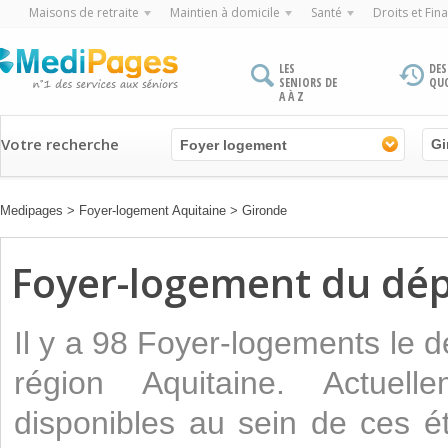
Maisons de retraite
Maintien à domicile
Santé
Droits et Fin
LES
DES
SENIORS DE
QU
A À Z
Votre recherche
Foyer logement
Medipages
>
Foyer-logement Aquitaine
>
Gironde
Foyer-logement du dé
Il y a 98 Foyer-logements le 
région Aquitaine. Actuel
disponibles au sein de ces é