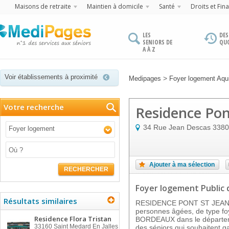
Maisons de retraite
Maintien à domicile
Santé
Droits et Fin
LES
DES
SENIORS DE
QU
A À Z
Voir établissements à proximité
>
Medipages
Foyer logement Aqui
Votre recherche
Residence Pon
34 Rue Jean Descas
3380
Foyer logement
Ajouter à ma sélection
RECHERCHER
Foyer logement Public
Résultats similaires
RESIDENCE PONT ST JEAN e
personnes âgées, de type foye
Residence Flora Tristan
BORDEAUX dans le départeme
33160
Saint Medard En Jalles
des séniors qui souhaitent g