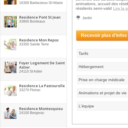
16300
Barbezieux St Hilaire
animations, accueil des rési
résidents semi-valid
Lire la s
Residence Pont St Jean
Jardin
33800
Bordeaux
Recevoir plus d'infos
Residence Mon Repos
33350
Sainte Terre
Tarifs
Foyer Logement De Saint
Hébergement
Astier
24110
St Astier
Prise en charge médicale
Residence La Pastourelle
33270
Floirac
Animations et projet de vie
L'équipe
Residence Montesquieu
24100
Bergerac