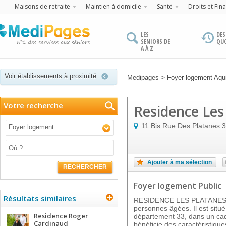
Maisons de retraite
Maintien à domicile
Santé
Droits et Fin
LES
DES
SENIORS DE
QU
A À Z
Voir établissements à proximité
>
Medipages
Foyer logement Aqui
Votre recherche
Residence Les
11 Bis Rue Des Platanes
3
Foyer logement
Ajouter à ma sélection
RECHERCHER
Foyer logement Public
Résultats similaires
RESIDENCE LES PLATANES e
personnes âgées. Il est sit
Residence Roger
département 33, dans un cadr
Cardinaud
bénéficie des caractéristique