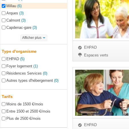
Millau
(6)
Arques
(3)
Calmont
(3)
Capdenac-gare
(3)
Afficher plus
EHPAD
Type d'organisme
Espaces verts
EHPAD
(5)
Foyer logement
(1)
Résidences Services
(0)
Autres types d'hébergement
(0)
Tarifs
Moins de 1500 €/mois
Entre 1500 et 2500 €/mois
Plus de 2500 €/mois
EHPAD