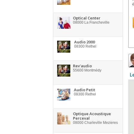
Optical Center
08000
La Francheville
Audio 2000
08300
Rethel
Rev'audio
55600
Montmédy
L
Audio Petit
08300
Rethel
Optique Acoustique
Perceval
08000
Charleville Mezieres