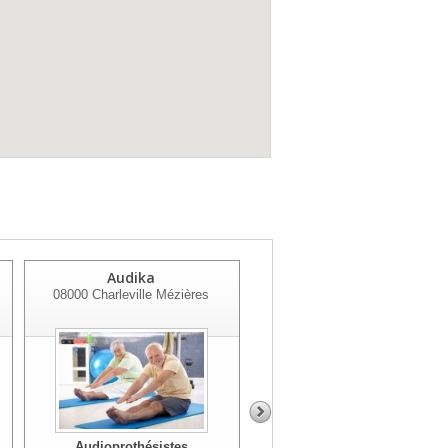
Audika
Audika
08000
Charleville Mézières
08200
Sedan
Audioprothésistes
Audioprothésistes