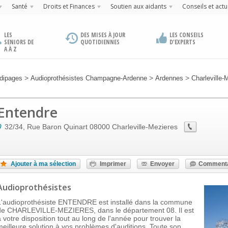
Santé
Droits et Finances
Soutien aux aidants
Conseils et actu
LES
DES MISES À JOUR
LES CONSEILS
SENIORS DE
QUOTIDIENNES
D'EXPERTS
A À Z
>
>
>
dipages
Audioprothésistes Champagne-Ardenne
Ardennes
Charleville-
Entendre
32/34, Rue Baron Quinart
08000
Charleville-Mezieres
Ajouter à ma sélection
Imprimer
Envoyer
Commenta
Audioprothésistes
L'audioprothésiste ENTENDRE est installé dans la commune
de CHARLEVILLE-MEZIERES, dans le département 08. Il est
à votre disposition tout au long de l'année pour trouver la
meilleure solution à vos problèmes d'auditions. Toute son