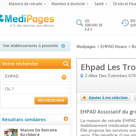
Maisons de retraite
Maintien à domicile
Santé
Droits et Fin
LES
DES
SENIORS DE
QU
A À Z
Voir établissements à proximité
>
>
Medipages
EHPAD Alsace
Ba
Votre recherche
Ehpad Les Tro
2 Allee Des Colombes
678
EHPAD
Ajouter à ma sélection
RECHERCHER
EHPAD Associatif
du g
Résultats similaires
La maison de retraite EHP
établissement médicalisé si
Maison De Retraite
Elle propose les services sui
Kirchberg
verts. Elle bénéficie d'une s