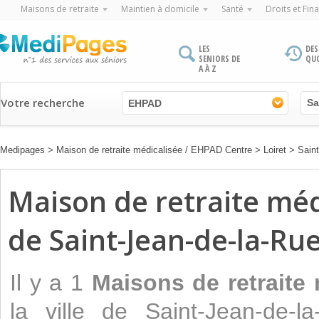
Maisons de retraite
Maintien à domicile
Santé
Droits et Fin
LES
DES
SENIORS DE
QU
A À Z
Votre recherche
EHPAD
Medipages
>
Maison de retraite médicalisée / EHPAD Centre
>
Loiret
>
Saint
Maison de retraite médi
de Saint-Jean-de-la-Rue
Il y a 1
Maisons de retraite
la ville de Saint-Jean-de-l