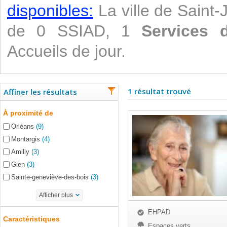
disponibles:
La ville de Saint-
de 0 SSIAD, 1
Services 
Accueils de jour.
1 résultat trouvé
Affiner les résultats
À proximité de
Orléans
(9)
Montargis
(4)
Amilly
(3)
Gien
(3)
Sainte-geneviève-des-bois
(3)
Afficher plus
EHPAD
Caractéristiques
Espaces verts