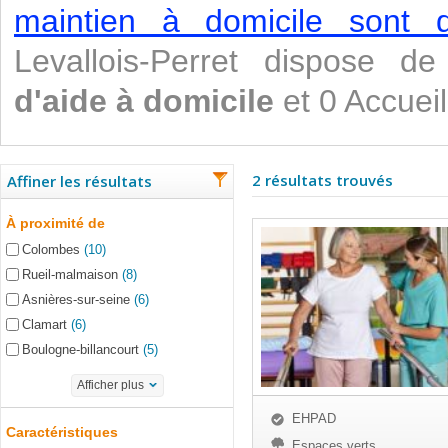
maintien à domicile sont di
Levallois-Perret dispose
d'aide à domicile
et 0 Accueil
2 résultats trouvés
Affiner les résultats
À proximité de
Colombes
(10)
Rueil-malmaison
(8)
Asnières-sur-seine
(6)
Clamart
(6)
Boulogne-billancourt
(5)
Afficher plus
EHPAD
Caractéristiques
Espaces verts