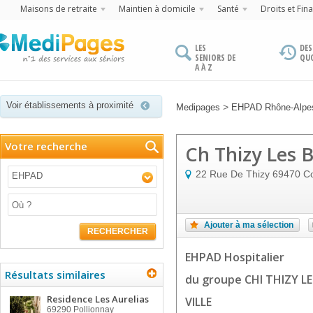
Maisons de retraite
Maintien à domicile
Santé
Droits et Fin
LES
DES
SENIORS DE
QU
A À Z
Voir établissements à proximité
>
Medipages
EHPAD Rhône-Alpe
Votre recherche
Ch Thizy Les 
22 Rue De Thizy
69470
Co
EHPAD
Ajouter à ma sélection
RECHERCHER
EHPAD Hospitalier
Résultats similaires
du groupe CHI THIZY L
Residence Les Aurelias
VILLE
69290
Pollionnay