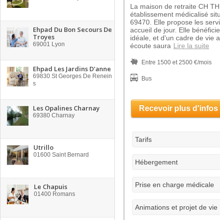
La maison de retraite CH 
établissement médicalisé si
69470. Elle propose les servi
Ehpad Du Bon Secours De
accueil de jour. Elle bénéfic
Troyes
idéale, et d'un cadre de vie 
69001
Lyon
écoute saura
Lire la suite
Entre 1500 et 2500 €/mois
Ehpad Les Jardins D'anne
69830
St Georges De Renein
Bus
s
Les Opalines Charnay
Recevoir plus d'infos
69380
Charnay
Tarifs
Utrillo
01600
Saint Bernard
Hébergement
Prise en charge médicale
Le Chapuis
01400
Romans
Animations et projet de vie