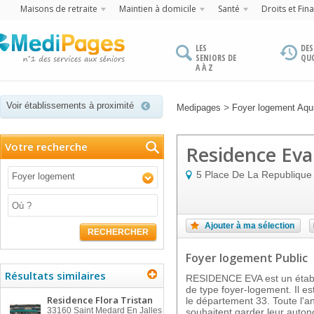
Maisons de retraite
Maintien à domicile
Santé
Droits et Fin
LES
DES
SENIORS DE
QU
A À Z
Voir établissements à proximité
>
Medipages
Foyer logement Aqui
Votre recherche
Residence Eva
5 Place De La Republique
Foyer logement
Ajouter à ma sélection
RECHERCHER
Foyer logement Public
Résultats similaires
RESIDENCE EVA est un étab
de type foyer-logement. Il 
Residence Flora Tristan
le département 33. Toute l'an
33160
Saint Medard En Jalles
souhaitent garder leur auton