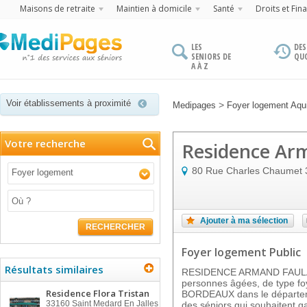
Maisons de retraite
Maintien à domicile
Santé
Droits et Fin
LES
DES
SENIORS DE
QU
A À Z
Voir établissements à proximité
>
Medipages
Foyer logement Aqui
Votre recherche
Residence Ar
80 Rue Charles Chaumet
Foyer logement
Ajouter à ma sélection
RECHERCHER
Foyer logement Public
Résultats similaires
RESIDENCE ARMAND FAULAT 
personnes âgées, de type foye
Residence Flora Tristan
BORDEAUX dans le départeme
33160
Saint Medard En Jalles
des séniors qui souhaitent g