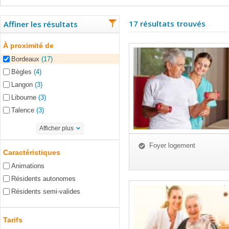
17 résultats trouvés
Affiner les résultats
À proximité de
Bordeaux
(17)
Bègles
(4)
Langon
(3)
Libourne
(3)
Talence
(3)
Afficher plus
Foyer logement
Caractéristiques
Animations
Résidents autonomes
Résidents semi-valides
Tarifs