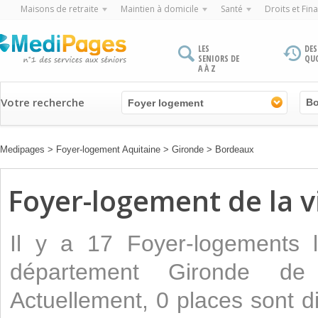
Maisons de retraite
Maintien à domicile
Santé
Droits et Fin
LES
DES
SENIORS DE
QU
A À Z
Votre recherche
Foyer logement
Medipages
>
Foyer-logement Aquitaine
>
Gironde
>
Bordeaux
Foyer-logement de la v
Il y a 17 Foyer-logements 
département Gironde de 
Actuellement, 0 places sont d