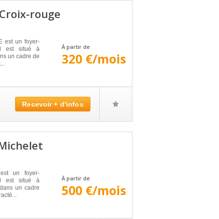
Croix-rouge
st un foyer-
À partir de
l est situé à
320 €/mois
ns un cadre de
...
Recevoir + d'infos
Michelet
t un foyer-
À partir de
l est situé à
500 €/mois
dans un cadre
acté...