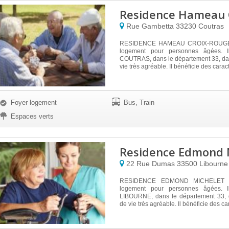
Residence Hameau 
Rue Gambetta
33230
Coutras
RESIDENCE HAMEAU CROIX-ROUGE e
logement pour personnes âgées. I
COUTRAS, dans le département 33, da
vie très agréable. Il bénéficie des caract
Foyer logement
Bus, Train
Espaces verts
Residence Edmond 
22 Rue Dumas
33500
Libourne
RESIDENCE EDMOND MICHELET es
logement pour personnes âgées. I
LIBOURNE, dans le département 33, 
de vie très agréable. Il bénéficie des car