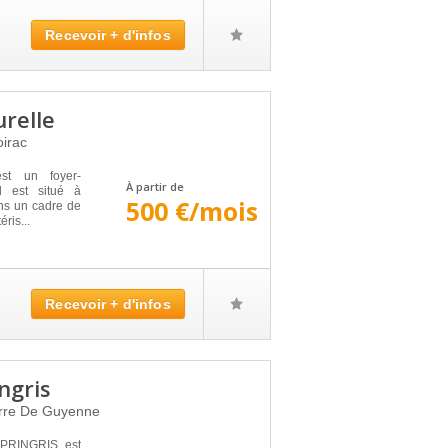
Recevoir + d'infos
relle
oirac
t un foyer-
À partir de
l est situé à
500 €/mois
ns un cadre de
éris...
Recevoir + d'infos
ngris
rre De Guyenne
PRINGRIS est