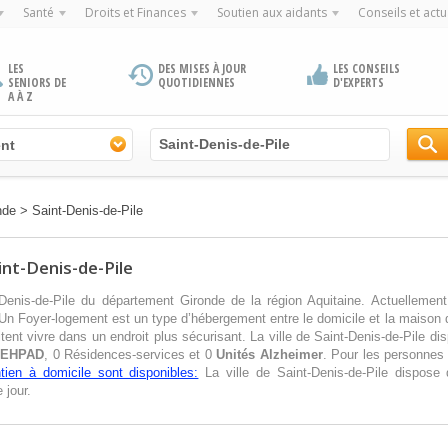
Santé
Droits et Finances
Soutien aux aidants
Conseils et actu
LES
DES MISES À JOUR
LES CONSEILS
SENIORS DE
QUOTIDIENNES
D'EXPERTS
A À Z
nt
nde
>
Saint-Denis-de-Pile
int-Denis-de-Pile
-Denis-de-Pile du département Gironde de la région Aquitaine. Actuellement
Un Foyer-logement est un type d’hébergement entre le domicile et la maison d
nt vivre dans un endroit plus sécurisant. La ville de Saint-Denis-de-Pile d
u
EHPAD
, 0 Résidences-services et 0
Unités Alzheimer
. Pour les personnes
tien à domicile sont disponibles:
La ville de Saint-Denis-de-Pile dispos
 jour.