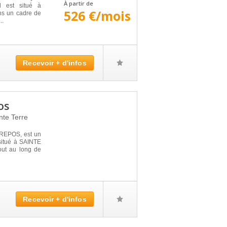
À partir de
l est situé à
526 €/mois
ns un cadre de
..
Recevoir + d'infos
os
nte Terre
REPOS, est un
situé à SAINTE
out au long de
Recevoir + d'infos