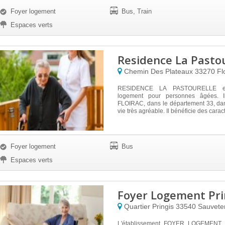
Foyer logement
Bus, Train
Espaces verts
Residence La Pastou
Chemin Des Plateaux
33270
Fl
RESIDENCE LA PASTOURELLE es
logement pour personnes âgées. I
FLOIRAC, dans le département 33, da
vie très agréable. Il bénéficie des caract
Foyer logement
Bus
Espaces verts
Foyer Logement Pri
Quartier Pringis
33540
Sauvete
L'établissement FOYER LOGEMENT 