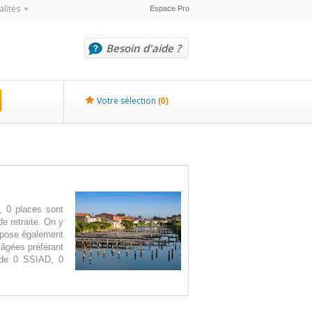
alités
Espace Pro
Besoin d'aide ?
Votre sélection
(
0
)
, 0 places sont
e retraite. On y
ispose également
 âgées préférant
e de 0 SSIAD, 0