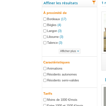
1 
Affiner les résultats
À proximité de
Bordeaux
(17)
Bègles
(4)
Langon
(3)
Libourne
(3)
Talence
(3)
Afficher plus
Caractéristiques
Animations
Résidents autonomes
Résidents semi-valides
Tarifs
Moins de 1000 €/mois
Entre 1000 et 1500 €/mois