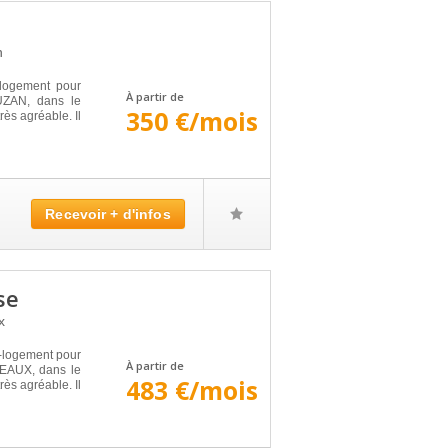
n
logement pour
À partir de
UZAN, dans le
350 €/mois
ès agréable. Il
Recevoir + d'infos
se
x
logement pour
À partir de
DEAUX, dans le
483 €/mois
ès agréable. Il