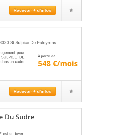
Recevoir + d'infos
3330
St Sulpice De Faleyrens
logement pour
À partir de
ST SULPICE DE
548 €/mois
 dans un cadre
Recevoir + d'infos
e Du Sudre
st un foyer-