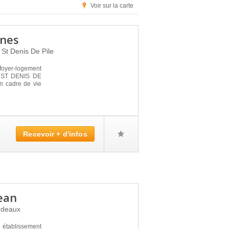
Voir sur la carte
anes
0
St Denis De Pile
oyer-logement
 à ST DENIS DE
n cadre de vie
Recevoir + d'infos
ean
rdeaux
tablissement