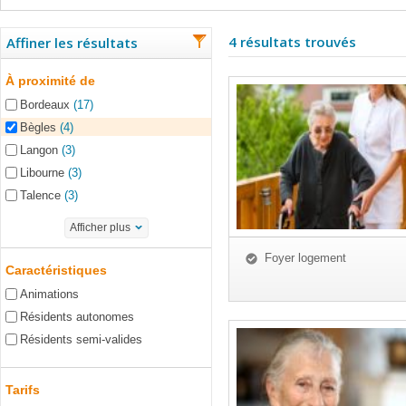
4 résultats trouvés
Affiner les résultats
À proximité de
Bordeaux
(17)
Bègles
(4)
Langon
(3)
Libourne
(3)
Talence
(3)
Afficher plus
Foyer logement
Caractéristiques
Animations
Résidents autonomes
Résidents semi-valides
Tarifs