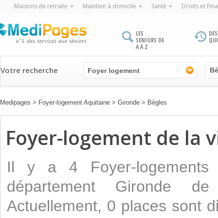
Maisons de retraite
Maintien à domicile
Santé
Droits et Fin
LES
DES
SENIORS DE
QU
A À Z
Votre recherche
Foyer logement
Medipages
>
Foyer-logement Aquitaine
>
Gironde
>
Bègles
Foyer-logement de la vi
Il y a 4 Foyer-logements 
département Gironde de 
Actuellement, 0 places sont d