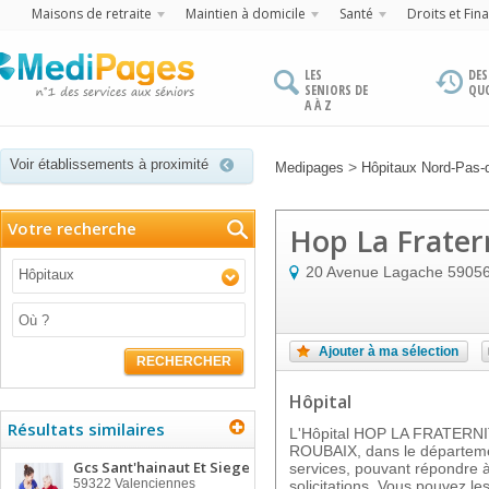
Maisons de retraite
Maintien à domicile
Santé
Droits et Fin
LES
DES
SENIORS DE
QU
A À Z
Voir établissements à proximité
>
Medipages
Hôpitaux Nord-Pas-
Votre recherche
Hop La Frater
20 Avenue Lagache
5905
Hôpitaux
Ajouter à ma sélection
RECHERCHER
Hôpital
Résultats similaires
L'Hôpital HOP LA FRATERN
ROUBAIX, dans le départemen
Gcs Sant'hainaut Et Siege
services, pouvant répondre 
59322
Valenciennes
solicitations. Vous pouvez les