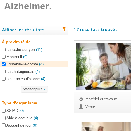
Alzheimer
.
17 résultats trouvés
Affiner les résultats
À proximité de
La roche-sur-yon
(11)
Montreuil
(9)
Fontenay-le-comte
(4)
La châtaigneraie
(4)
Les sables-d'olonne
(4)
Afficher plus
Matériel et travaux
Type d'organisme
Vente
SSIAD
(0)
Aide à domicile
(4)
Accueil de jour
(0)